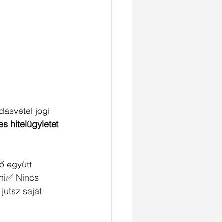
ásvétel jogi 
jes hitelügyletet 
ő együtt 
ni✅ Nincs 
utsz saját 