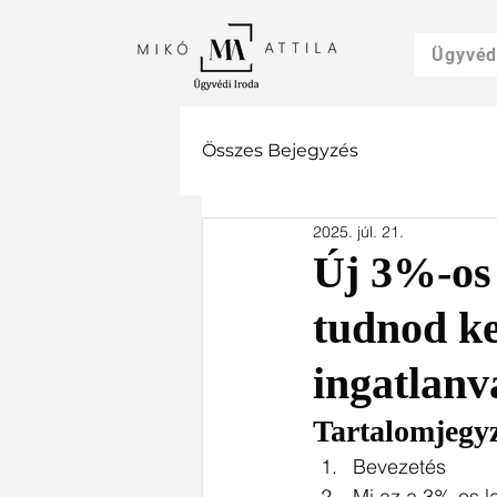
Ügyvé
Összes Bejegyzés
2025. júl. 21.
Új 3%-os 
tudnod ke
ingatlanv
Tartalomjegy
Bevezetés
Mi az a 3%-os la