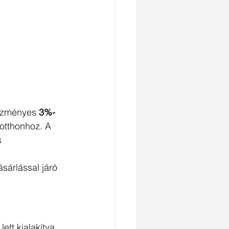
vezményes 
3%-
otthonhoz. A 
 
sárlással járó 
tt kialakítva, 