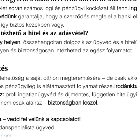
let során számos jogi és pénzügyi kockázat áll fenn.
Ing
yvédünk
 garantálja, hogy a szerződés megfelel a banki e
 így biztos kezekben vagy.
ntézhető a hitel és az adásvétel?
y helyen
, összehangoltan dolgozik az ügyvéd és a hitelü
yen és biztonságosan intézheted az egész folyamatot.
tés
lehetőség a saját otthon megteremtésére – de csak akkor
 és pénzügyileg is alátámasztott folyamat része.
Irodánkb
z:
 profi ingatlanügyvéd és díjmentes, független hitelügy
nem csak aláírsz – 
biztonságban leszel
.
– vedd fel velünk a kapcsolatot!
atlanspecialista ügyvéd
.com