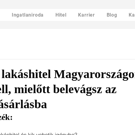
d
Ingatlaniroda
Hitel
Karrier
Blog
Ka
lakáshitel Magyarországo
ll, mielőtt belevágsz az
ásárlásba
zék:
káshitel és kik vehetik igénybe?