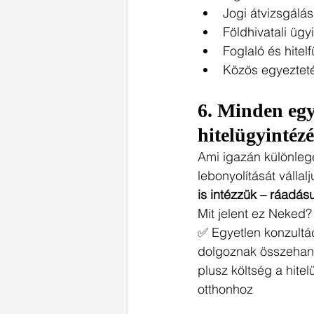
Jogi átvizsgálás
Földhivatali ügy
Foglaló és hite
Közös egyezteté
6. 
Minden egy 
hitelügyintézé
Ami igazán különlege
lebonyolítását vállal
is intézzük – ráadás
Mit jelent ez Neked?
✅ Egyetlen konzultác
dolgoznak összehang
plusz költség a hite
otthonhoz