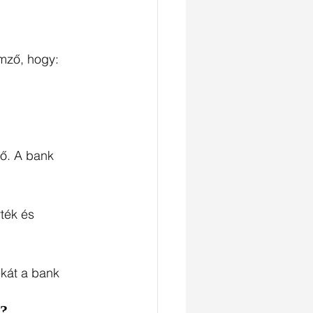
emző, hogy:
tő. A bank 
ték és 
ékát a bank 
t?