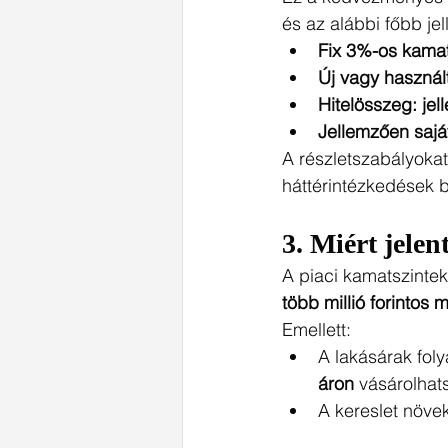
és az alábbi főbb jel
Fix 3%-os kama
Új vagy használt
Hitelösszeg: jel
Jellemzően sajá
A részletszabályoka
háttérintézkedések b
3. 
Miért jelen
A piaci kamatszintek
több millió forintos 
Emellett:
A lakásárak fol
áron
 vásárolhat
A kereslet növe