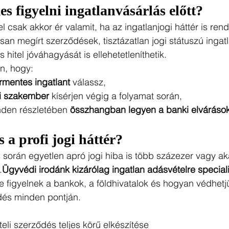
s figyelni ingatlanvásárlás előtt?
 csak akkor ér valamit, ha az ingatlanjogi háttér is rend
an megírt szerződések, tisztázatlan jogi státuszú ingat
s hitel jóváhagyását is ellehetetleníthetik.
n, hogy:
ermentes ingatlant
 válassz,
yi szakember
 kísérjen végig a folyamat során,
den részletében 
összhangban legyen a banki elváráso
 a profi jogi háttér?
során egyetlen apró jogi hiba is több százezer vagy akár 
.
Ügyvédi irodánk kizárólag ingatlan adásvételre special
e figyelnek a bankok, a földhivatalok és hogyan védhet
dés minden pontján.
eli szerződés teljes körű elkészítése