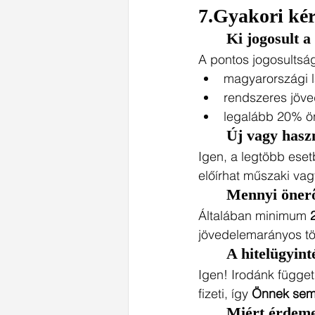
7.Gyakori ké
	Ki jogosult 
A pontos jogosultság
magyarországi 
rendszeres jöve
legalább 20% ö
	Új vagy hasz
Igen, a legtöbb eset
előírhat műszaki vagy
	Mennyi öner
Általában minimum 
jövedelemarányos tör
	A hitelügyin
Igen! Irodánk függetl
fizeti, így 
Önnek sem
	Miért érdeme