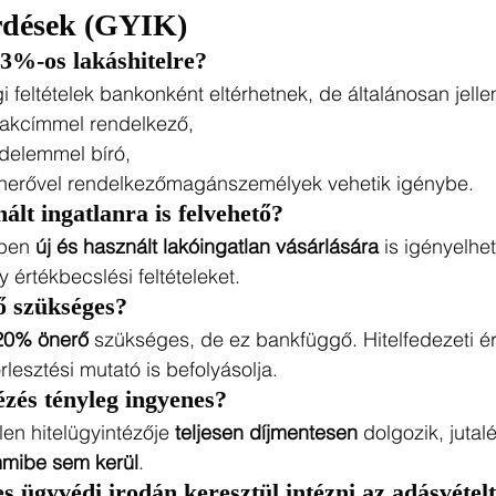
rdések (GYIK)
a 3%-os lakáshitelre?
i feltételek bankonként eltérhetnek, de általánosan jell
lakcímmel rendelkező,
delemmel bíró,
nerővel rendelkezőmagánszemélyek vehetik igénybe.
nált ingatlanra is felvehető?
ben 
új és használt lakóingatlan vásárlására
 is igényelhe
 értékbecslési feltételeket.
ő szükséges?
20% önerő
 szükséges, de ez bankfüggő. Hitelfedezeti ér
lesztési mutató is befolyásolja.
tézés tényleg ingyenes?
en hitelügyintézője 
teljesen díjmentesen
 dolgozik, jutal
mibe sem kerül
.
s ügyvédi irodán keresztül intézni az adásvétel