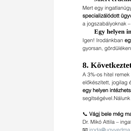
Mert egy ingatlanügy
specializálódott üg
a jogszabályoknak –
	Egy helyen i
Igen! Irodánkban 
eg
gyorsan, gördüléken
8. 
Következte
A 3%-os hitel remek 
előkészített, jogilag
egy helyen intézhets
segítségével.Nálunk 
📞 
Vágj bele még ma 
Dr. Mikó Attila – ing
📧 
iroda@ugyvedma