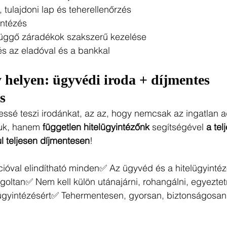
, tulajdoni lap és teherellenőrzés
intézés
lfüggő záradékok szakszerű kezelése
s az eladóval és a bankkal
helyen: ügyvédi iroda + díjmentes 
s
ssé teszi irodánkat, az az, hogy nemcsak az ingatlan ad
juk, hanem 
független hitelügyintézőnk
 segítségével 
a tel
ul teljesen díjmentesen
!
ióval elindítható minden✅ Az ügyvéd és a hitelügyintéz
oltan✅ Nem kell külön utánajárni, rohangálni, egyeztet
lügyintézésért✅ Tehermentesen, gyorsan, biztonságosan j