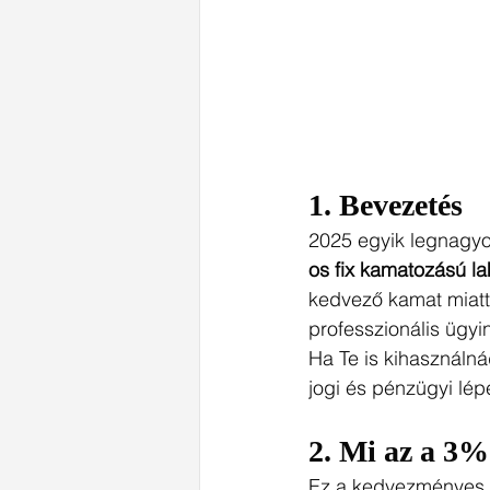
1. 
Bevezetés
2025 egyik legnagyo
os fix kamatozású la
kedvező kamat miatt
professzionális ügyi
Ha Te is kihasználná
jogi és pénzügyi lép
2. 
Mi az a 3%-
Ez a kedvezményes hi