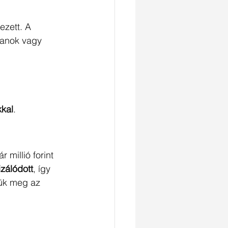
ezett. A 
lanok vagy 
kkal
.
millió forint 
izálódott
, így 
jük meg az 