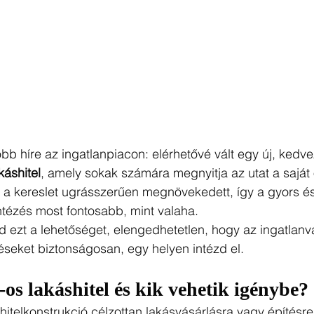
bb híre az ingatlanpiacon: elérhetővé vált egy új, ked
káshitel
, amely sokak számára megnyitja az utat a saját 
 a kereslet ugrásszerűen megnövekedett, így a gyors és
ntézés most fontosabb, mint valaha.
d ezt a lehetőséget, elengedhetetlen, hogy az ingatlanvá
éseket biztonságosan, egy helyen intézd el.
os lakáshitel és kik vehetik igénybe?
telkonstrukció célzottan lakásvásárlásra vagy építésre le