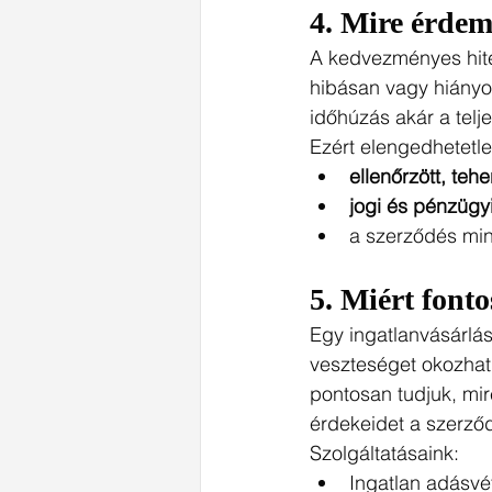
4. 
Mire érdeme
A kedvezményes hitel
hibásan vagy hiányos
időhúzás akár a telje
Ezért elengedhetetle
ellenőrzött, teh
jogi és pénzüg
a szerződés min
5. 
Miért fontos
Egy ingatlanvásárlás 
veszteséget okozhat
pontosan tudjuk, mir
érdekeidet a szerző
Szolgáltatásaink:
Ingatlan adásvét