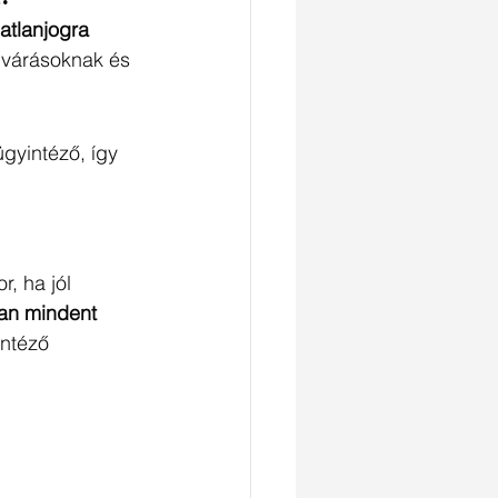
atlanjogra 
lvárásoknak és 
gyintéző, így 
, ha jól 
an mindent 
intéző 