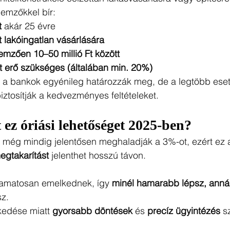
lemzőkkel bír:
t
 akár 25 évre
 lakóingatlan vásárlására
lemzően 10–50 millió Ft között
t erő szükséges (általában min. 20%)
t a bankok egyénileg határozzák meg, de a legtöbb eset
iztosítják a kedvezményes feltételeket.
t ez óriási lehetőséget 2025-ben?
 még mindig jelentősen meghaladják a 3%-ot, ezért ez a
megtakarítást
 jelenthet hosszú távon.
yamatosan emelkednek, így 
minél hamarabb lépsz, annál
sz.
kedése miatt 
gyorsabb döntések
 és 
precíz ügyintézés
 s