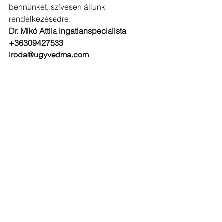
bennünket, szívesen állunk 
rendelkezésedre.
Dr. Mikó Attila ingatlanspecialista
+36309427533
iroda@ugyvedma.com
eladó ingatlan
Ingatlan
ingatlanjogász
ingatlan adásvétel ügyvéd
adásvételi szerződés
ingatlan ügyvéd
ingatlanos ügyvéd
ügyvéd ingatlan adás vétel
eladó ház
eladó lakás