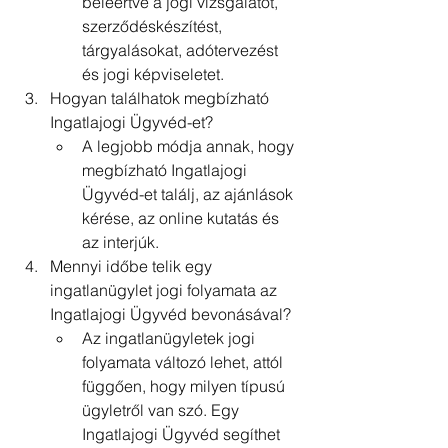
beleértve a jogi vizsgálatot, 
szerződéskészítést, 
tárgyalásokat, adótervezést 
és jogi képviseletet.
Hogyan találhatok megbízható 
Ingatlajogi Ügyvéd-et?
A legjobb módja annak, hogy 
megbízható Ingatlajogi 
Ügyvéd-et találj, az ajánlások 
kérése, az online kutatás és 
az interjúk.
Mennyi időbe telik egy 
ingatlanügylet jogi folyamata az 
Ingatlajogi Ügyvéd bevonásával?
Az ingatlanügyletek jogi 
folyamata változó lehet, attól 
függően, hogy milyen típusú 
ügyletről van szó. Egy 
Ingatlajogi Ügyvéd segíthet 