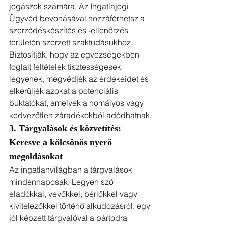
jogászok számára. Az Ingatlajogi 
Ügyvéd bevonásával hozzáférhetsz a 
szerződéskészítés és -ellenőrzés 
területén szerzett szaktudásukhoz. 
Biztosítják, hogy az egyezségekben 
foglalt feltételek tisztességesek 
legyenek, megvédjék az érdekeidet és 
elkerüljék azokat a potenciális 
buktatókat, amelyek a homályos vagy 
kedvezőtlen záradékokból adódhatnak.
3. Tárgyalások és közvetítés: 
Keresve a kölcsönös nyerő 
megoldásokat
Az ingatlanvilágban a tárgyalások 
mindennaposak. Legyen szó 
eladókkal, vevőkkel, bérlőkkel vagy 
kivitelezőkkel történő alkudozásról, egy 
jól képzett tárgyalóval a pártodra 