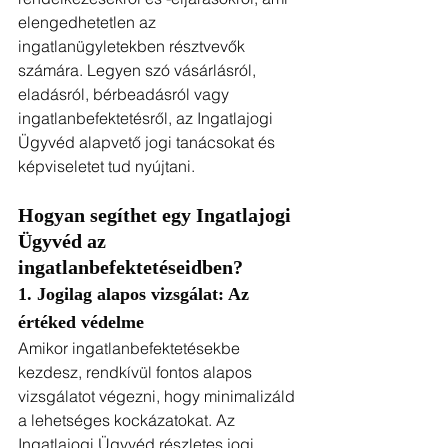
elengedhetetlen az 
ingatlanügyletekben résztvevők 
számára. Legyen szó vásárlásról, 
eladásról, bérbeadásról vagy 
ingatlanbefektetésről, az Ingatlajogi 
Ügyvéd alapvető jogi tanácsokat és 
képviseletet tud nyújtani.
Hogyan segíthet egy 
Ingatlajogi 
Ügyvéd
 az 
ingatlanbefektetéseidben?
1. Jogilag alapos vizsgálat: Az 
értéked védelme
Amikor ingatlanbefektetésekbe 
kezdesz, rendkívül fontos alapos 
vizsgálatot végezni, hogy minimalizáld 
a lehetséges kockázatokat. Az 
Ingatlajogi Ügyvéd részletes jogi 