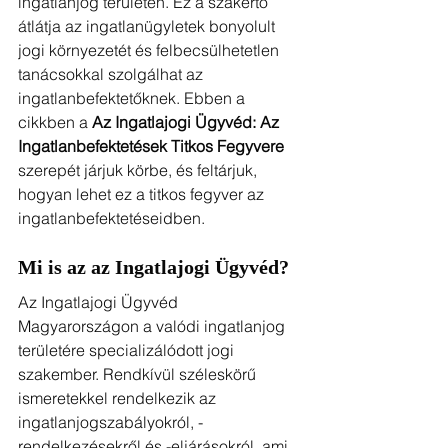
ingatlanjog területén. Ez a szakértő 
átlátja az ingatlanügyletek bonyolult 
jogi környezetét és felbecsülhetetlen 
tanácsokkal szolgálhat az 
ingatlanbefektetőknek. Ebben a 
cikkben a 
Az Ingatlajogi Ügyvéd: Az 
Ingatlanbefektetések Titkos Fegyvere
szerepét járjuk körbe, és feltárjuk, 
hogyan lehet ez a titkos fegyver az 
ingatlanbefektetéseidben.
Mi is az az 
Ingatlajogi Ügyvéd
?
Az Ingatlajogi Ügyvéd 
Magyarországon a valódi ingatlanjog 
területére specializálódott jogi 
szakember. Rendkívül széleskörű 
ismeretekkel rendelkezik az 
ingatlanjogszabályokról, -
rendelkezésekről és -eljárásokról, ami 