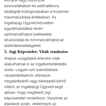
előnyök vagy ösztönzők 
azonosításában és adóhatékony 
stratégiák kidolgozásában a hozamok 
maximalizálása érdekében. Az 
Ingatlajogi Ügyvéd közvetlen 
együttműködése révén 
optimalizálhatod befektetési 
struktúrádat és minimalizálhatod az 
adókötelezettségeket.
5. Jogi Képviselet: Viták rendezése
Alapos vizsgálatok ellenére viták 
alakulhatnak ki az ingatlanbefektetés 
során. Legyen szó szerződéses 
nézeteltérésekről, előírások 
megsértéséről vagy bérbeadó-bérlői 
vitáról, az Ingatlajogi Ügyvéd segít 
abban, hogy megfelelő jogi 
képviselettel rendelkezz. Vezetnek az 
eljárások során, védelmezik az 