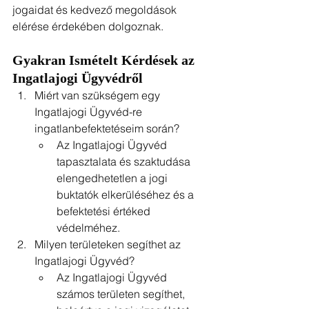
jogaidat és kedvező megoldások 
elérése érdekében dolgoznak.
Gyakran Ismételt Kérdések az 
Ingatlajogi Ügyvéd
ről
Miért van szükségem egy 
Ingatlajogi Ügyvéd-re 
ingatlanbefektetéseim során?
Az Ingatlajogi Ügyvéd 
tapasztalata és szaktudása 
elengedhetetlen a jogi 
buktatók elkerüléséhez és a 
befektetési értéked 
védelméhez.
Milyen területeken segíthet az 
Ingatlajogi Ügyvéd?
Az Ingatlajogi Ügyvéd 
számos területen segíthet, 