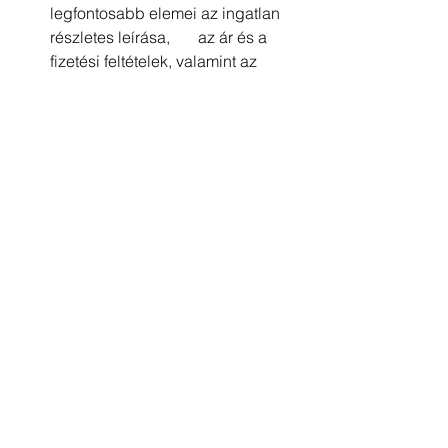
legfontosabb elemei az ingatlan 
részletes leírása,       az ár és a 
fizetési feltételek, valamint az 
ingatlan átadásának és       
tulajdonjogának feltételei.
Mi a teendő, ha az adásvételi 
szerződést megsértik?
Ha       az adásvételi szerződést 
megsértik, fontos jogorvoslati 
lehetőségeket       fontolóra venni, 
beleértve a kártérítést és peres 
eljárásokat.
Milyen szakértői segítséget érdemes 
igénybe venni az adásvételi szerződés 
     megkötésekor?
Ajánlott       egy tapasztalt 
ingatlanspecialista ügyvéd 
segítségét igénybe venni az       
adásvételi szerződés 