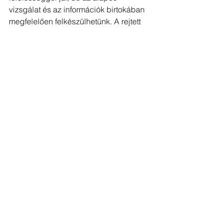
vizsgálat és az információk birtokában 
megfelelően felkészülhetünk. A rejtett 
hibák felismerése segít elkerülni a 
későbbi problémákat és költséges 
javításokat. Fontos azonban szakértő 
segítséget kérni és kellően 
tájékozottnak lenni a témában. Ne 
feledd, hogy az otthon, ahol az 
életünket éljük, ezért érdemes 
befektetni az időt és az energiát, hogy 
a legjobb döntést hozzuk meg.
Ha további kérdéseid vannak, ne 
habozz felkeresni bennünket, szívesen 
állunk rendelkezésedre.
Dr. Mikó Attila ingatlanspecialista 
ügyvéd
+36309427533