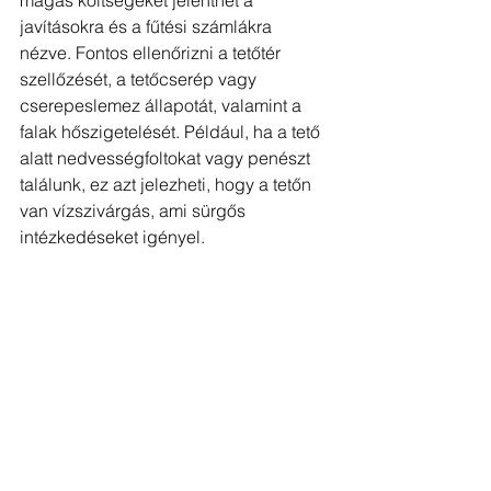
magas költségeket jelenthet a 
javításokra és a fűtési számlákra 
nézve. Fontos ellenőrizni a tetőtér 
szellőzését, a tetőcserép vagy 
cserepeslemez állapotát, valamint a 
falak hőszigetelését. Például, ha a tető 
alatt nedvességfoltokat vagy penészt 
találunk, ez azt jelezheti, hogy a tetőn 
van vízszivárgás, ami sürgős 
intézkedéseket igényel.