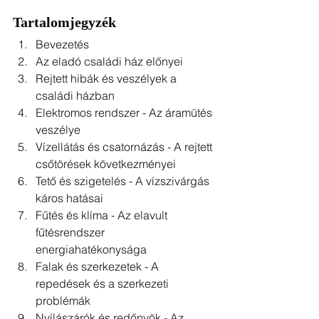
Tartalomjegyzék
Bevezetés
Az eladó családi ház előnyei
Rejtett hibák és veszélyek a 
családi házban
Elektromos rendszer - Az áramütés 
veszélye
Vízellátás és csatornázás - A rejtett 
csőtörések következményei
Tető és szigetelés - A vízszivárgás 
káros hatásai
Fűtés és klíma - Az elavult 
fűtésrendszer 
energiahatékonysága
Falak és szerkezetek - A 
repedések és a szerkezeti 
problémák
Nyílászárók és redőnyök - Az 