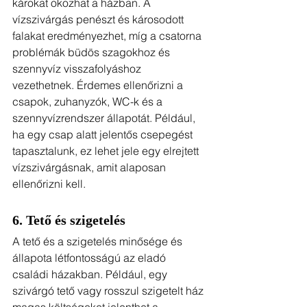
károkat okozhat a házban. A 
vízszivárgás penészt és károsodott 
falakat eredményezhet, míg a csatorna 
problémák büdös szagokhoz és 
szennyvíz visszafolyáshoz 
vezethetnek. Érdemes ellenőrizni a 
csapok, zuhanyzók, WC-k és a 
szennyvízrendszer állapotát. Például, 
ha egy csap alatt jelentős csepegést 
tapasztalunk, ez lehet jele egy elrejtett 
vízszivárgásnak, amit alaposan 
ellenőrizni kell.
6. Tető és szigetelés
A tető és a szigetelés minősége és 
állapota létfontosságú az eladó 
családi házakban. Például, egy 
szivárgó tető vagy rosszul szigetelt ház 