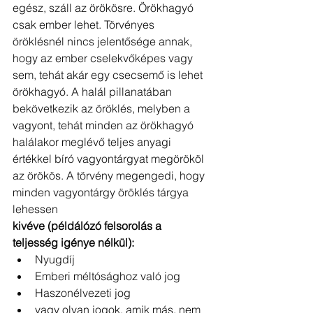
egész, száll az örökösre. Örökhagyó 
csak ember lehet. Törvényes 
öröklésnél nincs jelentősége annak, 
hogy az ember cselekvőképes vagy 
sem, tehát akár egy csecsemő is lehet 
örökhagyó. A halál pillanatában 
bekövetkezik az öröklés, melyben a 
vagyont, tehát minden az örökhagyó 
halálakor meglévő teljes anyagi 
értékkel bíró vagyontárgyat megörököl 
az örökös. A törvény megengedi, hogy 
minden vagyontárgy öröklés tárgya 
lehessen
kivéve (példálózó felsorolás a 
teljesség igénye nélkül):
Nyugdíj
Emberi méltósághoz való jog
Haszonélvezeti jog
vagy olyan jogok, amik más, nem 