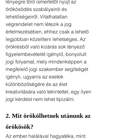
lényegre törő ismertetőt nyújt az 
örökösödés szabályairól és 
lehetőségeiről. Vitathatatlan 
végrendelet nem létezik a jog 
értelmezésében, ehhez csak a lehető 
legjobban közelíteni lehetséges. Az 
öröklésből való kizárás sok tényező 
figyelembevételét igénylő, bonyolult 
jogi folyamat, mely mindenképpen a 
megfelelő jogi szakember segítségét 
igényli, ugyanis az esetek 
különbözőségére és az élet 
kreativitására való tekintettel, egy ilyen 
jogi kérdést nem lehet tipizálni.
2. Mit örökölhetnek utánunk az 
örökösök?
Az ember halálával hagyatéka, mint 