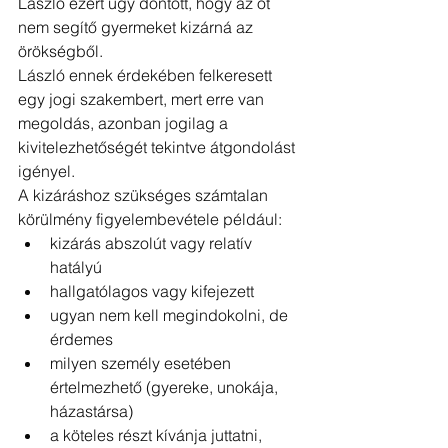
László ezért úgy döntött, hogy az őt 
nem segítő gyermeket kizárná az 
örökségből.
László ennek érdekében felkeresett 
egy jogi szakembert, mert erre van 
megoldás, azonban jogilag a 
kivitelezhetőségét tekintve átgondolást 
igényel.
A kizáráshoz szükséges számtalan 
körülmény figyelembevétele például: 
kizárás abszolút vagy relatív 
hatályú
hallgatólagos vagy kifejezett
ugyan nem kell megindokolni, de 
érdemes
milyen személy esetében 
értelmezhető (gyereke, unokája, 
házastársa)
a köteles részt kívánja juttatni, 