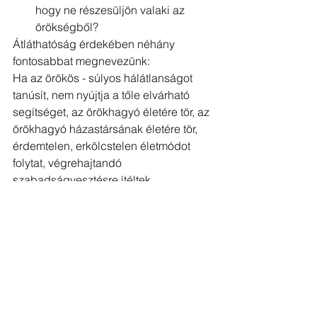
hogy ne részesüljön valaki az 
örökségből?
Átláthatóság érdekében néhány 
fontosabbat megnevezünk:
Ha az örökös - súlyos hálátlanságot 
tanúsít, nem nyújtja a tőle elvárható 
segítséget, az örökhagyó életére tör, az 
örökhagyó házastársának életére tör, 
érdemtelen, erkölcstelen életmódot 
folytat, végrehajtandó 
szabadságvesztésre ítéltek.
Mi a teendő, ha úgy érezzük, hogy 
jogtalanul zártak ki minket az 
örökségből?
Jogi szakember felkeresése és 
öröklési per inditása. Továbbá 
becsatlakozni a hagyatéki eljárásba 
érdekeltként.