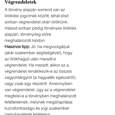
Végrendeletek
A törvény alapján sorrend van az 
öröklési jogcímek között, tehát első 
sorban végrendelet okán öröklünk, 
másod sorban pedig törvényes öröklés 
alapján, törvényileg előre 
meghatározott módon.
Hasznos tipp:
 Jó, ha megvizsgáljuk 
(akár szakember segítségével), hogy 
az örökhagyó után maradt-e 
végrendelet. Ha maradt, akkor az a 
végrendelet rendelkezik-e az összes 
vagyontárgyról (a hagyaték egészéről), 
vagy csak egy részéről. Amennyiben 
van végrendelet, úgy az a végrendelet 
megfelel-e a törvényben meghatározott 
feltételeknek, melynek megállapítása 
kulcsfontosságú és jogi szakember 
igénybevételét feltételezi.