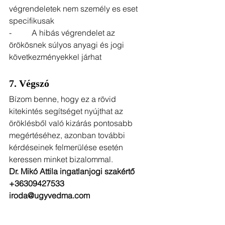
végrendeletek nem személy es eset 
specifikusak
-          A hibás végrendelet az 
örökösnek súlyos anyagi és jogi 
következményekkel járhat
7. Végszó
Bízom benne, hogy ez a rövid 
kitekintés segítséget nyújthat az 
öröklésből való kizárás pontosabb 
megértéséhez, azonban további 
kérdéseinek felmerülése esetén 
keressen minket bizalommal.
Dr. Mikó Attila ingatlanjogi szakértő
+36309427533
iroda@ugyvedma.com