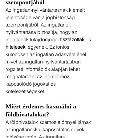
szempontjából
Az ingatlan-nyilvántartásnak kiemelt 
jelentősége van a jogbiztonság 
szempontjából. Az ingatlanok 
nyilvántartása biztosítja, hogy az 
ingatlanok tulajdonjogai 
tisztázottak 
és 
hitelesek 
legyenek. Ez fontos 
különösen az ingatlan adásvételénél, 
mivel az ingatlan-nyilvántartásban 
rögzített információk alapján lehet 
meghatározni az ingatlanhoz 
kapcsolódó jogokat és 
kötelezettségeket.
Miért érdemes használni a 
földhivatalokat?
A földhivatalok számos előnnyel járnak 
az ingatlanokkal kapcsolatos ügyek 
intézése terén. Az ingatlan-